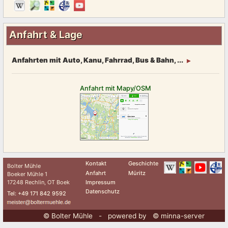
Anfahrt & Lage
Anfahrten mit Auto, Kanu, Fahrrad, Bus & Bahn, ...
Anfahrt mit Mapy/OSM
Kontakt
Geschichte
Bolter Mühle
Anfahrt
Müritz
Boeker Mühle 1
Impressum
17248 Rechlin, OT Boek
Datenschutz
Tel: +49 171 842 9592
© Bolter Mühle - powered by © minna-server